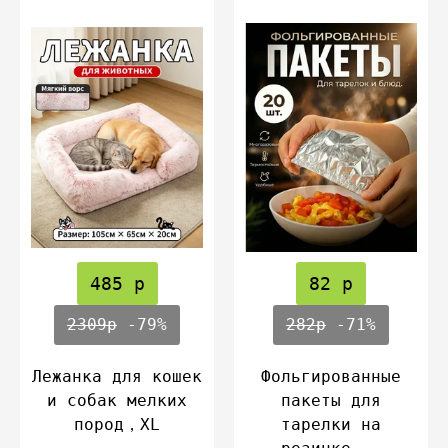
485 р
82 р
2309р
-79%
282р
-71%
Лежанка для кошек
Фольгированные
и собак мелких
пакеты для
пород，XL
тарелки на