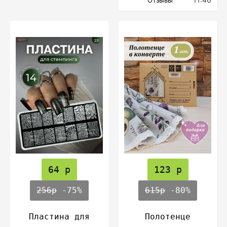
Отзывы
64 р
123 р
256р
-75%
615р
-80%
Пластина для
Полотенце