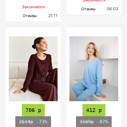
Закончился
06:03
Отзывы
21:11
Отзывы
706 р
412 р
2614р
-73%
3169р
-87%