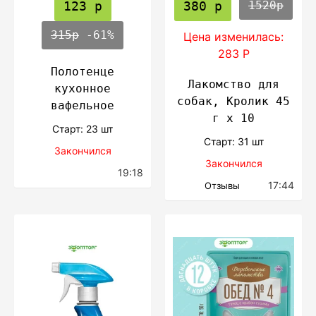
123 р
380 р
1520р
315р
-61%
Цена изменилась:
283 Р
Полотенце
Лакомство для
кухонное
собак, Кролик 45
вафельное
г х 10
Cтарт: 23 шт
Cтарт: 31 шт
Закончился
Закончился
19:18
17:44
Отзывы