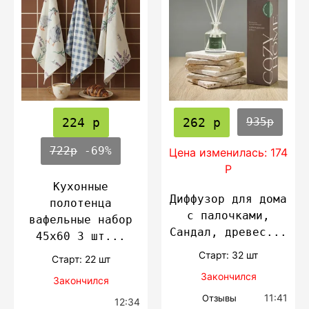
224 р
262 р
935р
722р
-69%
Цена изменилась: 174
Р
Кухонные
Диффузор для дома
полотенца
с палочками,
вафельные набор
Cандал, древес...
45х60 3 шт...
Cтарт: 32 шт
Cтарт: 22 шт
Закончился
Закончился
11:41
Отзывы
12:34