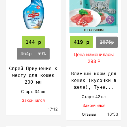
144 р
419 р
1676р
464р
-69%
Цена изменилась:
293 Р
Спрей Приучение к
Влажный корм для
месту для кошек
кошек (кусочки в
200 мл
желе), Туне...
Cтарт: 34 шт
Cтарт: 42 шт
Закончился
Закончился
17:12
16:53
Отзывы