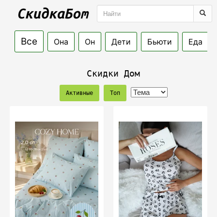
Все
Она
Он
Дети
Бьюти
Еда
Скидки Дом
Активные
Топ