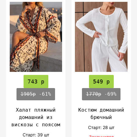
743 р
549 р
1905р
-61%
1770р
-69%
Халат пляжный
Костюм домашний
домашний из
брючный
вискозы с поясом
Cтарт: 28 шт
Cтарт: 39 шт
Закончился