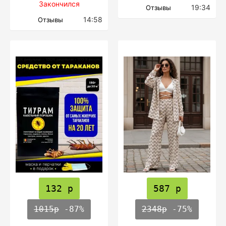
Закончился
19:34
Отзывы
14:58
Отзывы
132 р
587 р
1015р
-87%
2348р
-75%