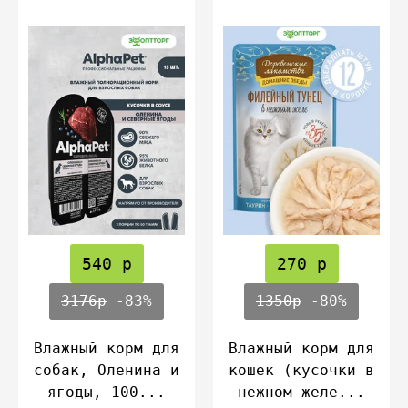
540 р
270 р
3176р
-83%
1350р
-80%
Влажный корм для
Влажный корм для
собак, Оленина и
кошек (кусочки в
ягоды, 100...
нежном желе...