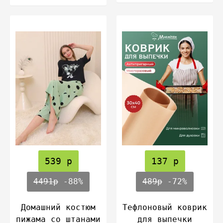
539 р
137 р
4491р
-88%
489р
-72%
Домашний костюм
Тефлоновый коврик
пижама со штанами
для выпечки