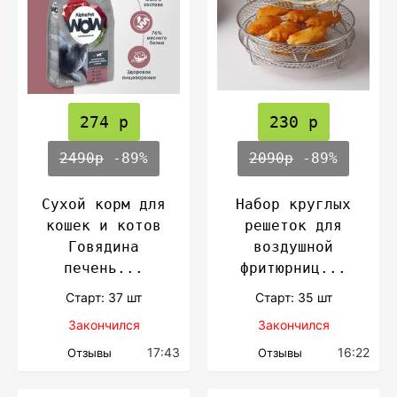
274 р
230 р
2490р
-89%
2090р
-89%
Сухой корм для
Набор круглых
кошек и котов
решеток для
Говядина
воздушной
печень...
фритюрниц...
Cтарт: 37 шт
Cтарт: 35 шт
Закончился
Закончился
17:43
16:22
Отзывы
Отзывы