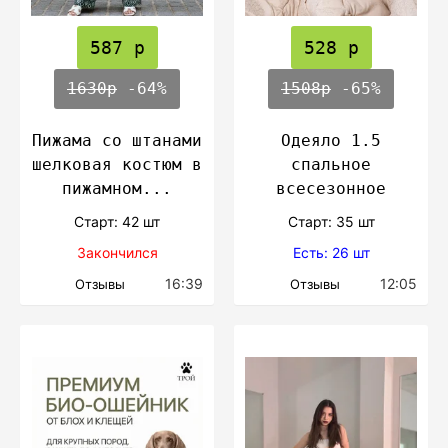
587 р
528 р
1630р
-64%
1508р
-65%
Пижама со штанами
Одеяло 1.5
шелковая костюм в
спальное
пижамном...
всесезонное
Cтарт: 42 шт
Cтарт: 35 шт
Закончился
Есть: 26 шт
16:39
12:05
Отзывы
Отзывы