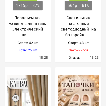
1715р
-87%
564р
-61%
Перосъемная
Светильник
машина для птицы
настенный
Электрический
светодиодный на
пи...
батарейк...
Cтарт: 42 шт
Cтарт: 43 шт
Есть: 25 шт
Закончился
18:28
18:23
Отзывы