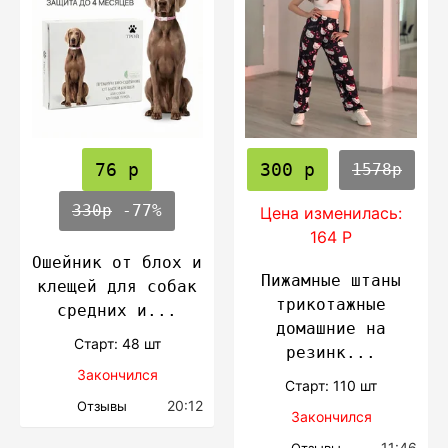
76 р
300 р
1578р
330р
-77%
Цена изменилась:
164 Р
Ошейник от блох и
Пижамные штаны
клещей для собак
трикотажные
средних и...
домашние на
Cтарт: 48 шт
резинк...
Закончился
Cтарт: 110 шт
20:12
Отзывы
Закончился
11:46