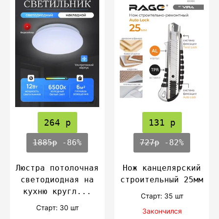
264 р
131 р
1885р
-86%
727р
-82%
Люстра потолочная
Нож канцелярский
светодиодная на
строительный 25мм
кухню кругл...
Cтарт: 35 шт
Cтарт: 30 шт
Закончился