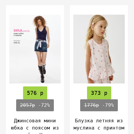
576 р
373 р
2057р
-72%
1776р
-79%
Джинсовая мини
Блузка летняя из
юбка с поясом из
муслина с принтом