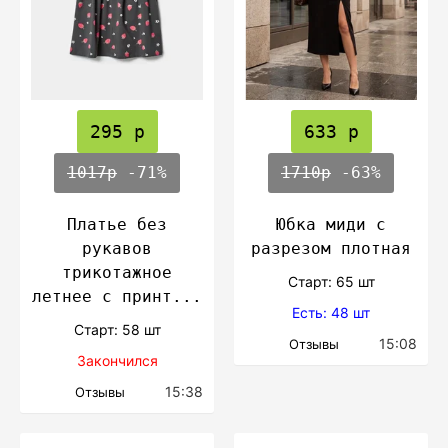
295 р
633 р
1017р
-71%
1710р
-63%
Платье без
Юбка миди с
рукавов
разрезом плотная
трикотажное
Cтарт: 65 шт
летнее с принт...
Есть: 48 шт
Cтарт: 58 шт
15:08
Отзывы
Закончился
15:38
Отзывы