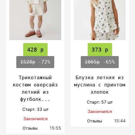
428 р
373 р
1528р
-72%
1065р
-65%
Трикотажный
Блузка летняя из
костюм оверсайз
муслина с принтом
летний из
хлопок
футболк...
Cтарт: 57 шт
Cтарт: 33 шт
Закончился
Закончился
15:44
Отзывы
15:55
Отзывы