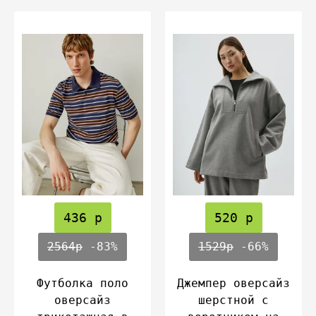
436 р
520 р
2564р
-83%
1529р
-66%
Футболка поло
Джемпер оверсайз
оверсайз
шерстной с