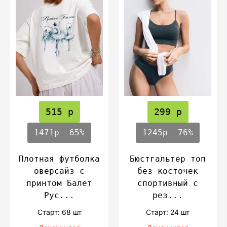
515 р
299 р
1471р
-65%
1245р
-76%
Плотная футболка
Бюстгальтер топ
оверсайз с
без косточек
принтом Балет
спортивный с
Рус...
рез...
Cтарт: 68 шт
Cтарт: 24 шт