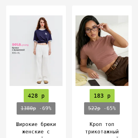
428 р
183 р
1380р
-69%
522р
-65%
Широкие брюки
Кроп топ
женские с
трикотажный