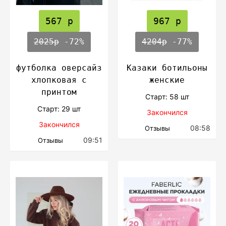
567 р
967 р
2025р
-72%
4204р
-77%
футболка оверсайз
Казаки ботильоны
хлопковая с
женские
принтом
Cтарт: 58 шт
Cтарт: 29 шт
Закончился
Закончился
08:58
Отзывы
09:51
Отзывы