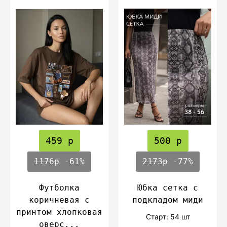
459 р
500 р
1176р
-61%
2173р
-77%
Футболка
Юбка сетка с
коричневая с
подкладом миди
принтом хлопковая
Cтарт: 54 шт
оверс...