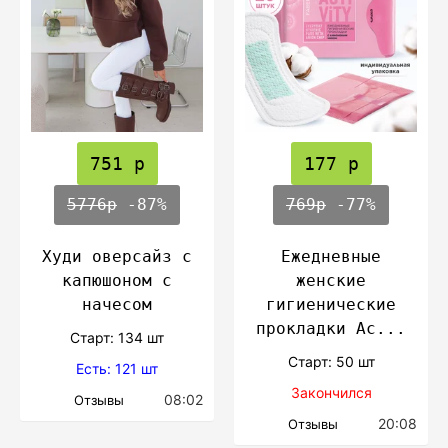
751 р
177 р
5776р
-87%
769р
-77%
Худи оверсайз с
Ежедневные
капюшоном с
женские
начесом
гигиенические
прокладки Ac...
Cтарт: 134 шт
Cтарт: 50 шт
Есть: 121 шт
Закончился
08:02
Отзывы
20:08
Отзывы