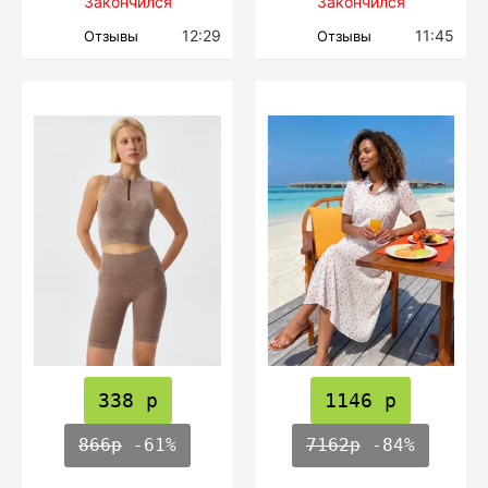
Закончился
Закончился
12:29
11:45
Отзывы
Отзывы
338 р
1146 р
866р
-61%
7162р
-84%