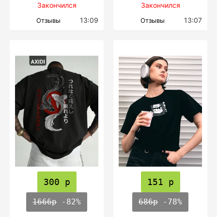
Закончился
Закончился
13:09
13:07
Отзывы
Отзывы
300 р
151 р
1666р
-82%
686р
-78%