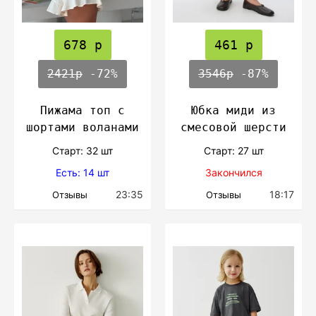
678 р
461 р
2421р
-72%
3546р
-87%
Пижама топ с
Юбка миди из
шортами воланами
смесовой шерсти
Cтарт: 32 шт
Cтарт: 27 шт
Есть: 14 шт
Закончился
23:35
18:17
Отзывы
Отзывы