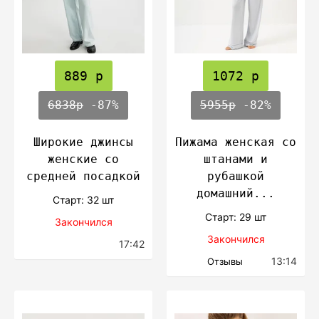
889 р
1072 р
6838р
-87%
5955р
-82%
Широкие джинсы
Пижама женская со
женские со
штанами и
средней посадкой
рубашкой
домашний...
Cтарт: 32 шт
Cтарт: 29 шт
Закончился
Закончился
17:42
13:14
Отзывы