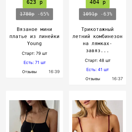
623 р
404 р
1780р
-65%
1091р
-63%
Вязаное мини
Трикотажный
платье из линейки
летний комбинезон
Young
на лямках-
завяз...
Cтарт: 79 шт
Cтарт: 48 шт
Есть: 71 шт
Есть: 41 шт
16:39
Отзывы
16:37
Отзывы