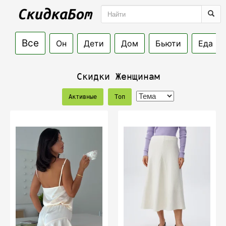
Все
Он
Дети
Дом
Бьюти
Еда
Скидки Женщинам
Активные
Топ