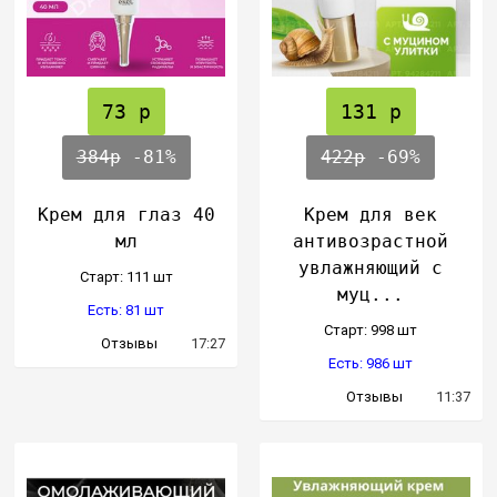
73 р
131 р
384р
-81%
422р
-69%
Крем для глаз 40
Крем для век
мл
антивозрастной
увлажняющий с
Cтарт: 111 шт
муц...
Есть: 81 шт
Cтарт: 998 шт
Отзывы
17:27
Есть: 986 шт
Отзывы
11:37