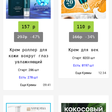
157 р
110 р
297р
-47%
166р
-34%
Крем роллер для
Крем для век
кожи вокруг глаз
Cтарт: 8203 шт
увлажняющий
Есть: 8197 шт
Cтарт: 286 шт
12:34
Еще Кремы
Есть: 278 шт
09:41
Еще Кремы