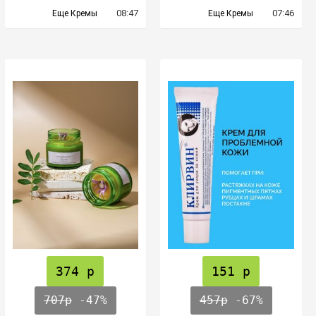
08:47
07:46
Еще Кремы
Еще Кремы
374 р
151 р
707р
-47%
457р
-67%