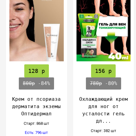
128 р
156 р
800р
-84%
780р
-80%
Крем от псориаза
Охлаждающий крем
дерматита экземы
для ног от
Оптидермал
усталости гель
дл...
Cтарт: 868 шт
Cтарт: 382 шт
Есть: 796 шт