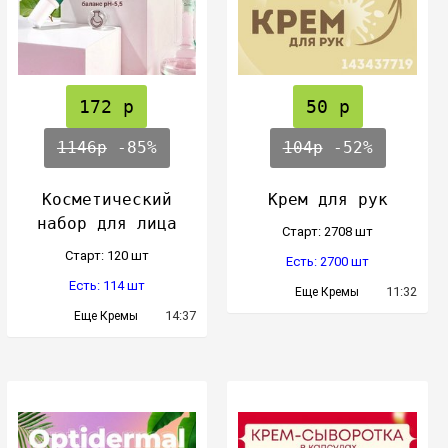
172 р
50 р
1146р
-85%
104р
-52%
Косметический
Крем для рук
набор для лица
Cтарт: 2708 шт
Cтарт: 120 шт
Есть: 2700 шт
Есть: 114 шт
11:32
Еще Кремы
14:37
Еще Кремы