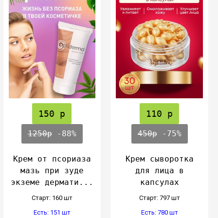
150 р
110 р
1250р
-88%
450р
-75%
Крем от псориаза
Крем сыворотка
мазь при зуде
для лица в
экземе дермати...
капсулах
Cтарт: 160 шт
Cтарт: 797 шт
Есть: 151 шт
Есть: 780 шт