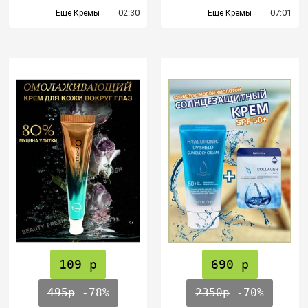
02:30
07:01
Еще Кремы
Еще Кремы
109 р
690 р
495р
-78%
2350р
-70%