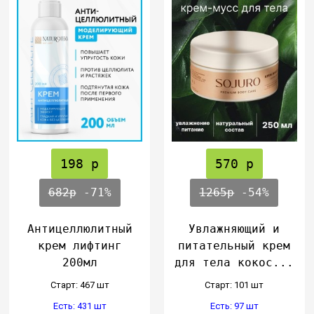
198 р
570 р
682р
-71%
1265р
-54%
Антицеллюлитный
Увлажняющий и
крем лифтинг
питательный крем
200мл
для тела кокос...
Cтарт: 467 шт
Cтарт: 101 шт
Есть: 431 шт
Есть: 97 шт