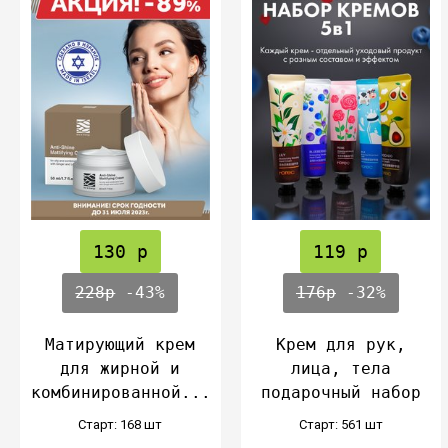
130 р
119 р
228р
-43%
176р
-32%
Матирующий крем
Крем для рук,
для жирной и
лица, тела
комбинированной...
подарочный набор
Cтарт: 168 шт
Cтарт: 561 шт