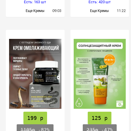
Есть: 163 шт
Есть: 420 шт
09:03
11:22
Еще Кремы
Еще Кремы
199 р
125 р
1105р
-82%
235р
-47%