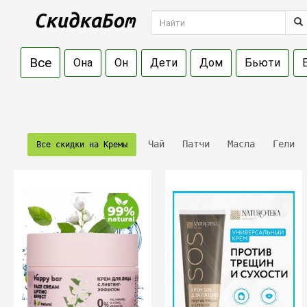
Все
Она
Он
Дети
Дом
Бьюти
Чай
Патчи
Масла
Гели
Все скидки на Кремы