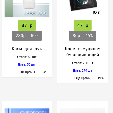
87 р
47 р
280р
-69%
86р
-45%
Крем для рук
Крем с муцином
Омолаживающий
Cтарт: 60 шт
Cтарт: 298 шт
Есть: 50 шт
Есть: 279 шт
04:13
Еще Кремы
19:46
Еще Кремы