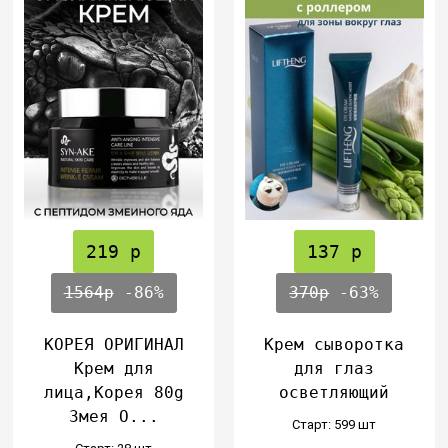
219 р
137 р
1564р
-86%
370р
-63%
КОРЕЯ ОРИГИНАЛ
Крем сыворотка
Крем для
для глаз
лица,Корея 80g
осветляющий
Змея О...
Cтарт: 599 шт