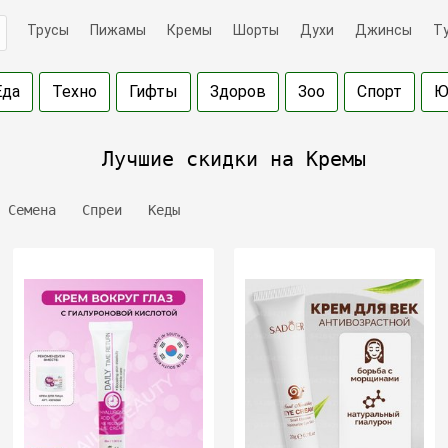
Трусы
Пижамы
Кремы
Шорты
Духи
Джинсы
Т
Еда
Техно
Гифты
Здоров
Зоо
Спорт
Ю
Лучшие скидки на Кремы
Семена
Спреи
Кеды