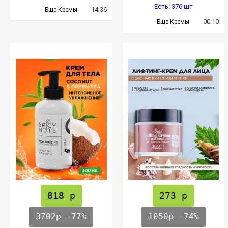
Есть: 376 шт
14:36
Еще Кремы
00:10
Еще Кремы
818 р
273 р
3702р
-77%
1050р
-74%