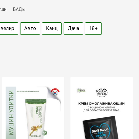
уши
БАДы
велир
Авто
Канц
Дача
18+