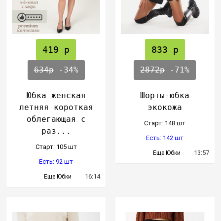
419 р
833 р
634р
-34%
2872р
-71%
Юбка женская
Шорты-юбка
летняя короткая
экокожа
облегающая с
Cтарт: 148 шт
раз...
Есть: 142 шт
Cтарт: 105 шт
13:57
Еще Юбки
Есть: 92 шт
16:14
Еще Юбки