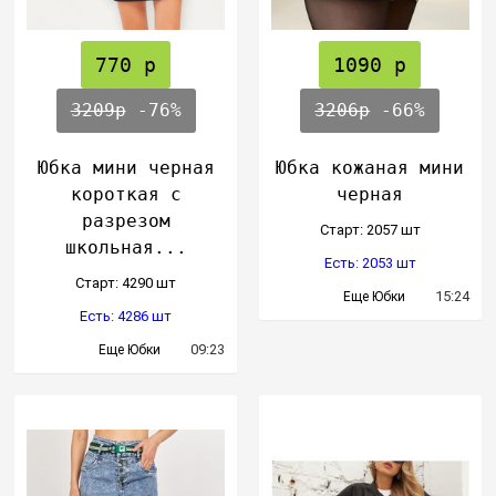
770 р
1090 р
3209р
-76%
3206р
-66%
Юбка мини черная
Юбка кожаная мини
короткая с
черная
разрезом
Cтарт: 2057 шт
школьная...
Есть: 2053 шт
Cтарт: 4290 шт
15:24
Еще Юбки
Есть: 4286 шт
09:23
Еще Юбки