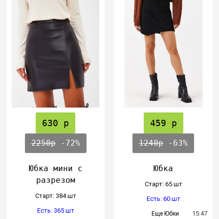
630 р
459 р
2250р
-72%
1240р
-63%
Юбка мини с
Юбка
разрезом
Cтарт: 65 шт
Cтарт: 384 шт
Есть: 60 шт
Есть: 365 шт
15:47
Еще Юбки