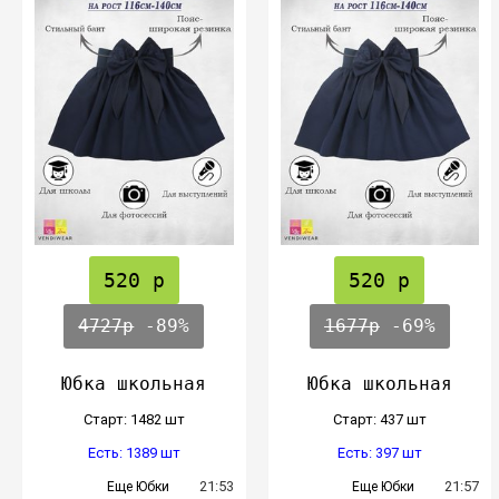
520 р
520 р
4727р
-89%
1677р
-69%
Юбка школьная
Юбка школьная
Cтарт: 1482 шт
Cтарт: 437 шт
Есть: 1389 шт
Есть: 397 шт
21:53
21:57
Еще Юбки
Еще Юбки