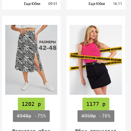
09:51
16:11
Еще Юбки
Еще Юбки
1202 р
1177 р
4948р
-75%
4950р
-76%