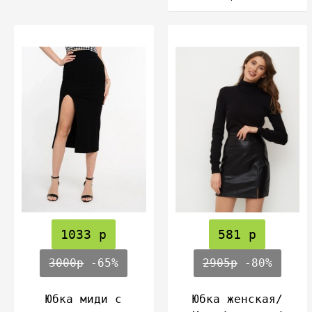
1033 р
581 р
3000р
-65%
2905р
-80%
Юбка миди с
Юбка женская/