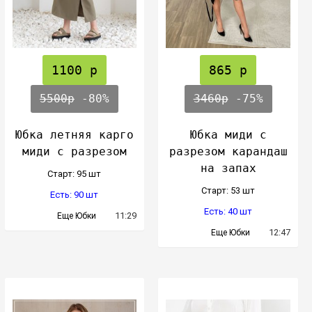
1100 р
865 р
5500р
-80%
3460р
-75%
Юбка летняя карго
Юбка миди с
миди с разрезом
разрезом карандаш
на запах
Cтарт: 95 шт
Cтарт: 53 шт
Есть: 90 шт
Есть: 40 шт
11:29
Еще Юбки
12:47
Еще Юбки