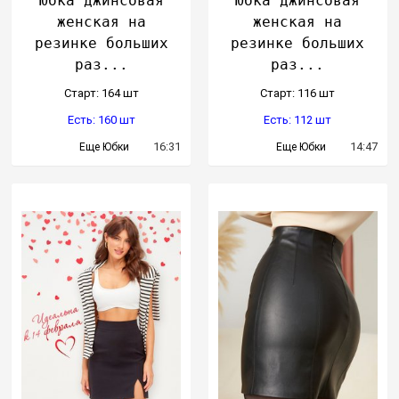
Юбка джинсовая
Юбка джинсовая
женская на
женская на
резинке больших
резинке больших
раз...
раз...
Cтарт: 164 шт
Cтарт: 116 шт
Есть: 160 шт
Есть: 112 шт
16:31
14:47
Еще Юбки
Еще Юбки