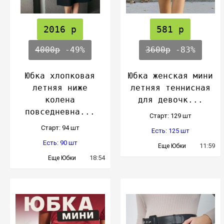
2016 р
581 р
4000р
-49%
3600р
-83%
Юбка хлопковая
Юбка женская мини
летняя ниже
летняя теннисная
колена
для девочк...
повседневна...
Cтарт: 129 шт
Cтарт: 94 шт
Есть: 125 шт
Есть: 90 шт
11:59
Еще Юбки
18:54
Еще Юбки