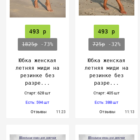
493 р
493 р
1825р
-73%
725р
-32%
Юбка женская
Юбка женская
летняя миди на
летняя миди на
резинке без
резинке без
разре...
разре...
Cтарт: 628 шт
Cтарт: 405 шт
Есть: 594 шт
Есть: 388 шт
Отзывы
11:23
Отзывы
11:13