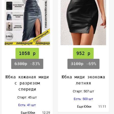
1058 р
952 р
6300р
-83%
3100р
-69%
Юбка кожаная миди
Юбка миди экокожа
с разрезом
летняя
спереди
Cтарт: 507 шт
Cтарт: 45 шт
Есть: 503 шт
Есть: 41 шт
11:11
Еще Юбки
12:29
Еще Юбки