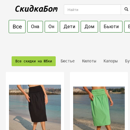
Все
Она
Он
Дети
Дом
Бьюти
Бюстье
Кюлоты
Капоры
Бу
Все скидки на Юбки