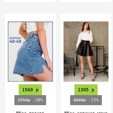
1560 р
1305 р
1950р
-20%
4800р
-72%