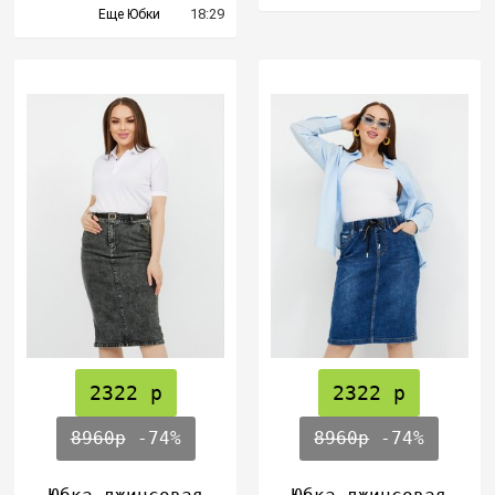
18:29
Еще Юбки
2322 р
2322 р
8960р
-74%
8960р
-74%