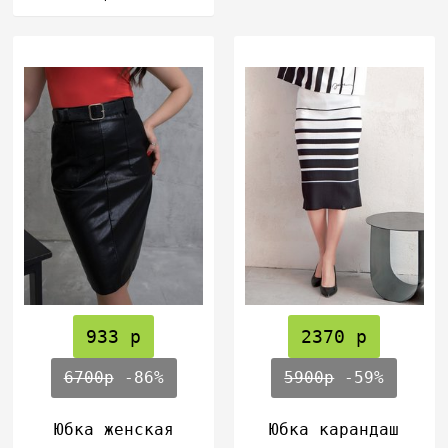
933 р
2370 р
6700р
-86%
5900р
-59%
Юбка женская
Юбка карандаш