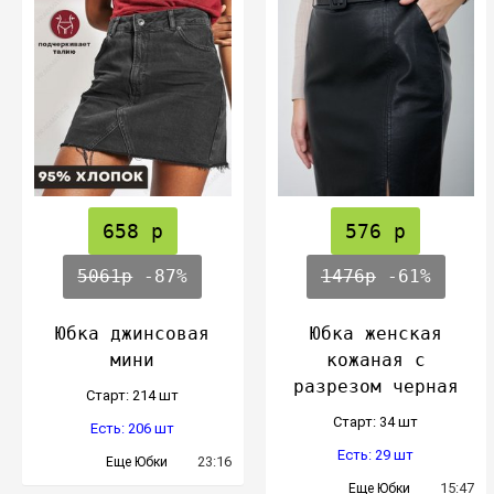
658 р
576 р
5061р
-87%
1476р
-61%
Юбка джинсовая
Юбка женская
мини
кожаная с
разрезом черная
Cтарт: 214 шт
Cтарт: 34 шт
Есть: 206 шт
Есть: 29 шт
23:16
Еще Юбки
15:47
Еще Юбки