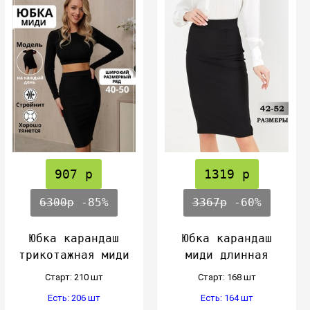
907 р
1319 р
6300р
-85%
3367р
-60%
Юбка карандаш
Юбка карандаш
трикотажная миди
миди длинная
Cтарт: 210 шт
Cтарт: 168 шт
Есть: 206 шт
Есть: 164 шт