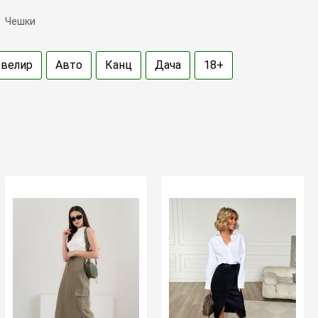
Чешки
велир
Авто
Канц
Дача
18+