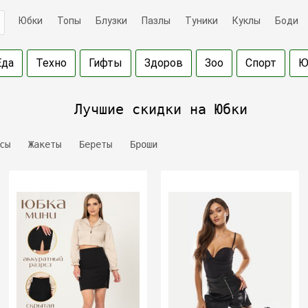
Юбки
Топы
Блузки
Пазлы
Туники
Куклы
Боди
Еда
Техно
Гифты
Здоров
Зоо
Спорт
Ю
Лучшие скидки на Юбки
сы
Жакеты
Береты
Броши