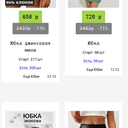
658 р
720 р
2437р
-73%
2482р
-71%
Юбка джинсовая
Юбка
мини
Cтарт: 68 шт
Cтарт: 217 шт
Есть: 59 шт
Есть: 205 шт
13:32
Еще Юбки
23:16
Еще Юбки