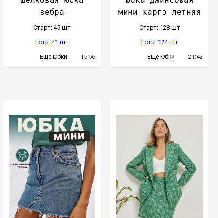
Шелковая юбка
Юбка джинсовая
зебра
мини карго летняя
Cтарт: 45 шт
Cтарт: 128 шт
Есть: 41 шт
Есть: 124 шт
15:56
21:42
Еще Юбки
Еще Юбки