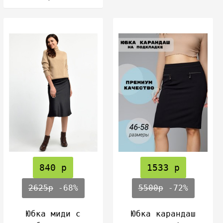
840 р
1533 р
2625р
-68%
5500р
-72%
Юбка миди с
Юбка карандаш