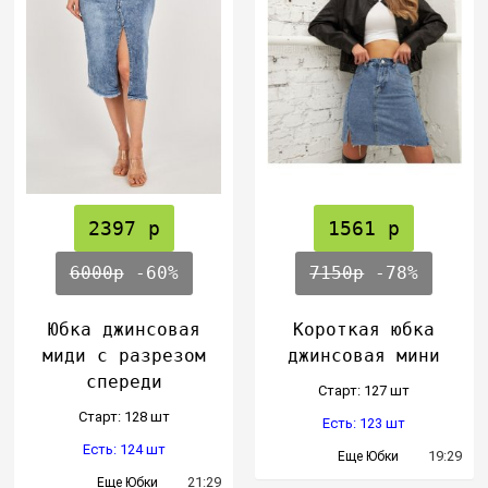
2397 р
1561 р
6000р
-60%
7150р
-78%
Юбка джинсовая
Короткая юбка
миди с разрезом
джинсовая мини
спереди
Cтарт: 127 шт
Cтарт: 128 шт
Есть: 123 шт
Есть: 124 шт
19:29
Еще Юбки
21:29
Еще Юбки