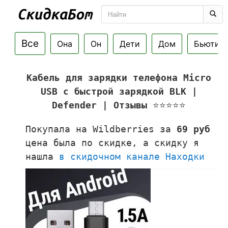
Все
Она
Он
Дети
Дом
Бьюти
Кабель для зарядки телефона Micro
USB с быстрой зарядкой BLK |
Defender | Отзывы
⭐⭐⭐⭐⭐
Покупала на Wildberries за
69 руб
цена была по скидке, а скидку я
нашла
в скидочном канале Находки