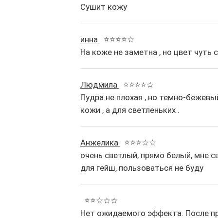
Сушит кожу
инна
⭐⭐⭐⭐☆
На коже не заметна , но цвет чуть 
Людмила
⭐⭐⭐⭐☆
Пудра не плохая , но темно-бежевы
кожи , а для светленьких .
Анжелика
⭐⭐⭐☆☆
очень светлый, прямо белый, мне 
для гейш, пользоваться не буду
⭐⭐☆☆☆
Нет ожидаемого эффекта. После п