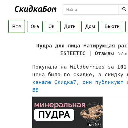
Все
Она
Он
Дети
Дом
Бьюти
Пудра для лица матирующая рас
ESTEETIC | Отзывы
⭐⭐⭐
Покупала на Wildberries за
101
цена была по скидке, а скидку
канале Скидка7, они публикуют 
ВБ