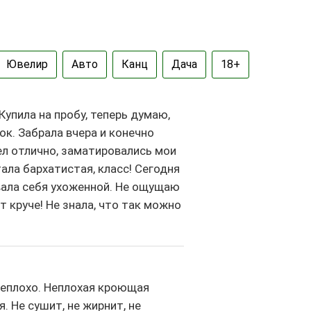
Ювелир
Авто
Канц
Дача
18+
упила на пробу, теперь думаю,
ок. Забрала вчера и конечно
л отлично, заматировались мои
ала бархатистая, класс! Сегодня
овала себя ухоженной. Не ощущаю
т круче! Не знала, что так можно
 неплохо. Неплохая кроющая
. Не сушит, не жирнит, не