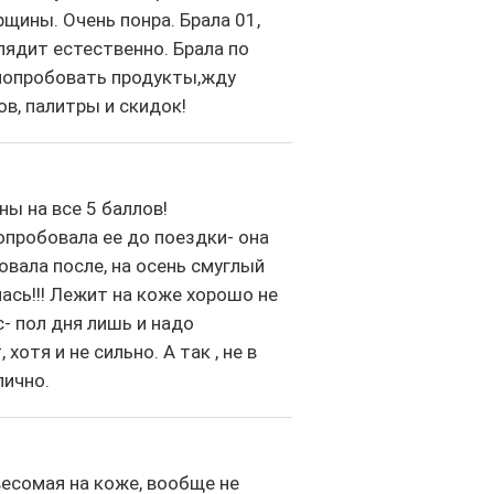
рщины. Очень понра. Брала 01,
лядит естественно. Брала по
 попробовать продукты,жду
в, палитры и скидок!
ны на все 5 баллов!
опробовала ее до поездки- она
овала после, на осень смуглый
лась!!! Лежит на коже хорошо не
- пол дня лишь и надо
хотя и не сильно. А так , не в
лично.
весомая на коже, вообще не