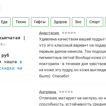
Еда
Техно
Гифты
Здоров
Зоо
Спорт
Анастасия
⭐⭐⭐⭐⭐
сыпчатая |
Удивлена качеством вашей пудры! К
⭐☆
что это классный вариант на подар
первым делом нанесла. Тон подоше
 руб
пигментные пятна! Вообще кожа ст
 я нашла
в
повторила - в течение дня чувств
скидки на
на коже эту пудру, но кожа выгляди
было). Спасибо!
Ангелина
⭐⭐⭐⭐⭐
Отличная, матирует не наглухо, но
способность, устойчивость средняя