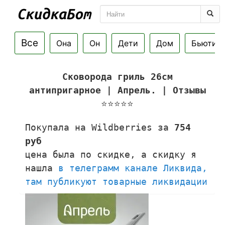
Все
Она
Он
Дети
Дом
Бьюти
Сковорода гриль 26см
антипригарное | Апрель. | Отзывы
⭐⭐⭐⭐⭐
Покупала на Wildberries за
754
руб
цена была по скидке, а скидку я
нашла
в телеграмм канале Ликвида,
там публикуют товарные ликвидации