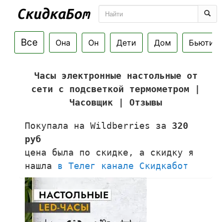
Все
Она
Он
Дети
Дом
Бьюти
Часы электронные настольные от
сети с подсветкой термометром |
Часовщик | Отзывы
Покупала на Wildberries за
320
руб
цена была по скидке, а скидку я
нашла
в Телег канале Скидкабот