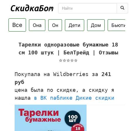
Все
Она
Он
Дети
Дом
Бьюти
Тарелки одноразовые бумажные 18
см 100 штук | БелТрейд | Отзывы
⭐⭐⭐⭐⭐
Покупала на Wildberries за
241
руб
цена была по скидке, а скидку я
нашла
в ВК паблике Дикие скидки