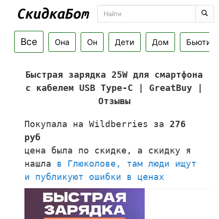
Все
Она
Он
Дети
Дом
Бьюти
Быстрая зарядка 25W для смартфона
с кабелем USB Type-C | GreatBuy |
Отзывы
Покупала на Wildberries за
276
руб
цена была по скидке, а скидку я
нашла
в Глюколове, там люди ищут
и публикуют ошибки в ценах