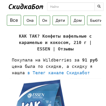
Все
Она
Он
Дети
Дом
Бьюти
КАК ТАК? Конфеты вафельные с
карамелью и кокосом, 210 г |
ESSEN | Отзывы
Покупала на Wildberries за
91 руб
цена была по скидке, а скидку я
нашла
в Телег канале Скидкабот