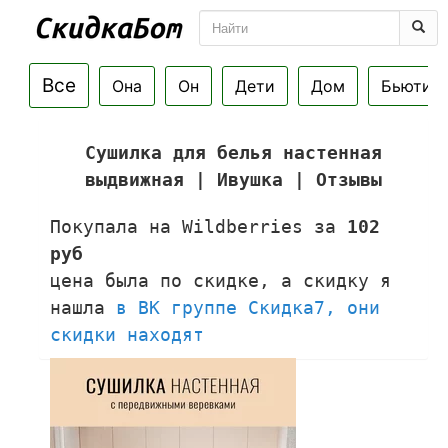
Все
Она
Он
Дети
Дом
Бьюти
Сушилка для белья настенная
выдвижная | Ивушка | Отзывы
Покупала на Wildberries за
102
руб
цена была по скидке, а скидку я
нашла
в ВК группе Скидка7, они
скидки находят