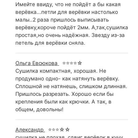
Имейте ввиду, что не пойдёт а бы какая
верёвка...петли для верёвки настолько
малы..2 раза пришлось выписывать
верёвку,короче пойдёт 2мм. А,так,сушилка
простая,но очень надёжная. Звезду из-за
петель для верёвки сняла.
Ольга Евсюкова
⭐⭐⭐⭐☆
Сушилка компактная, хорошая. Не
продумано одно- как натянуть верёвку.
Сплошной не натянешь, слишком длинная.
Пришлось разрезать. Хорошо если бы
крепления были как крючки. А так, в
общем, довольны!
Александр
⭐⭐⭐☆☆
сушилка не плохая, сдвиг верёвок в кучу,