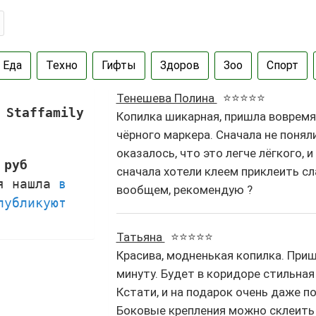
Еда
Техно
Гифты
Здоров
Зоо
Спорт
Тенешева Полина
⭐⭐⭐⭐⭐
 Staffamily
Копилка шикарная, пришла вовремя,
чёрного маркера. Сначала не поняли
оказалось, что это легче лёгкого, 
 руб
сначала хотели клеем приклеить сл
 я нашла
в
вообщем, рекомендую ?
публикуют
Татьяна
⭐⭐⭐⭐⭐
Красива, модненькая копилка. Приш
минуту. Будет в коридоре стильная
Кстати, и на подарок очень даже по
Боковые крепления можно склеить 