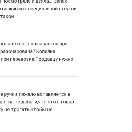
 посмотрела и взяла... Запах
да выжигают специальной штукой
 такой
полностью, оказывается зря...
 разочарована? Копилка
при перевозке.Продавцу нужно
е ручки тяжело вставляется в
о- на те деньги,что этот товар
ку не трогать,чтобы не