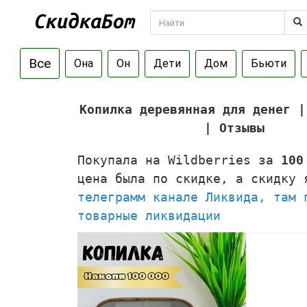
Все
Она
Он
Дети
Дом
Бьюти
Копилка деревянная для денег |
| Отзывы
Покупала на Wildberries за
100
цена была по скидке, а скидку
телеграмм канале Ликвида, там 
товарные ликвидации