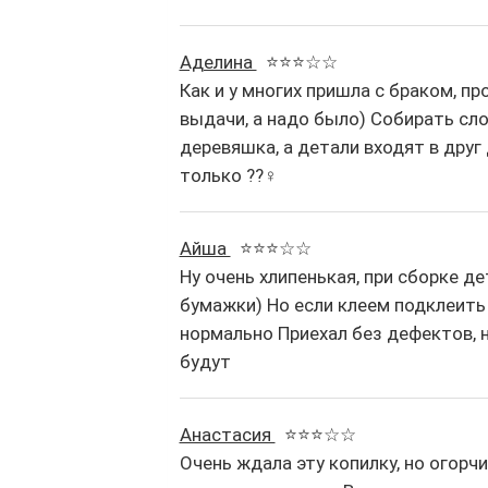
Аделина
⭐⭐⭐☆☆
Как и у многих пришла с браком, пр
выдачи, а надо было) Собирать сло
деревяшка, а детали входят в друг
только ??‍♀️
Айша
⭐⭐⭐☆☆
Ну очень хлипенькая, при сборке д
бумажки) Но если клеем подклеить 
нормально Приехал без дефектов, 
будут
Анастасия
⭐⭐⭐☆☆
Очень ждала эту копилку, но огорч