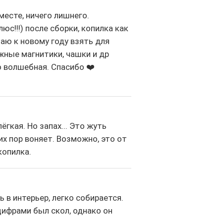
месте, ничего лишнего.
юс!!!) после сборки, копилка как
аю к новому году взять для
жные магнитики, чашки и др
о волшебная. Спасибо ❤️
ёгкая. Но запах... Это жуть
их пор воняет. Возможно, это от
копилка.
 в интерьер, легко собирается.
цифрами был скол, однако он