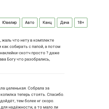
Ювелир
Авто
Канц
Дача
18+
 жаль что нету в комплекте
 как собирать с папой, а потом
и наклейки-скотч просто ? даже
ава Богу что разобрались,
ла целенькая. Собрала за
 копилка теперь стоять. Спасибо.
дойдёт, тем более нг скоро.
для надёжности, а то мало ли