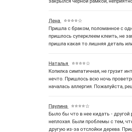
закрылся черной рамкой, неприятно
Лена
⭐⭐⭐⭐☆
Пришла с браком, поломанное с од
пришлось суперклеем клеить, не за
пришла какая то лишняя деталь или
Наталья
⭐⭐⭐⭐☆
Копилка симпатичная, не грузит инт
нечто. Пришлось всю ночь проветри
началась аллергия. Пожалуйста, ре
Паулина
⭐⭐⭐⭐☆
Было бы что в нее кидать - другой 
неплохая. Были проблемы с тем, чт
другую из-за отслойки дерева. Пр