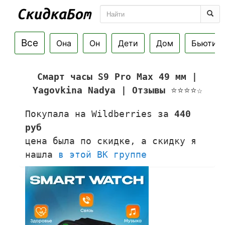
Все
Она
Он
Дети
Дом
Бьюти
Смарт часы S9 Pro Max 49 мм |
Yagovkina Nadya | Отзывы
⭐⭐⭐⭐☆
Покупала на Wildberries за
440
руб
цена была по скидке, а скидку я
нашла
в этой ВК группе