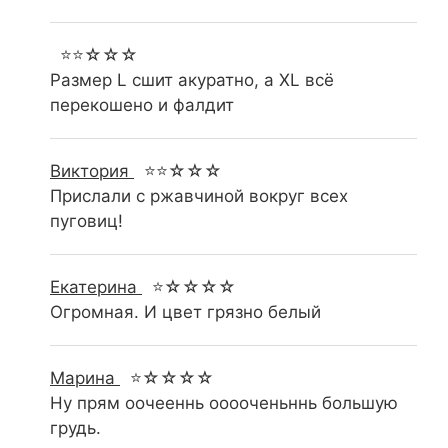
⭐⭐☆☆☆
Размер L сшит акуратно, а XL всё
перекошено и фалдит
Виктория
⭐⭐☆☆☆
Прислали с ржавчиной вокруг всех
пуговиц!
Екатерина
⭐☆☆☆☆
Огромная. И цвет грязно белый
Марина
⭐☆☆☆☆
Ну прям оочееннь ооооченьннь большую
грудь.