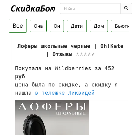
Все
Она
Он
Дети
Дом
Бьюти
Лоферы школьные черные | Oh!Kate
| Отзывы
⭐⭐⭐⭐⭐
Покупала на Wildberries за
452
руб
цена была по скидке, а скидку я
нашла
в тележке Ликвидей