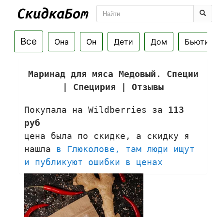
Все
Она
Он
Дети
Дом
Бьюти
Маринад для мяса Медовый. Специи
| Специрия | Отзывы
Покупала на Wildberries за
113
руб
цена была по скидке, а скидку я
нашла
в Глюколове, там люди ищут
и публикуют ошибки в ценах