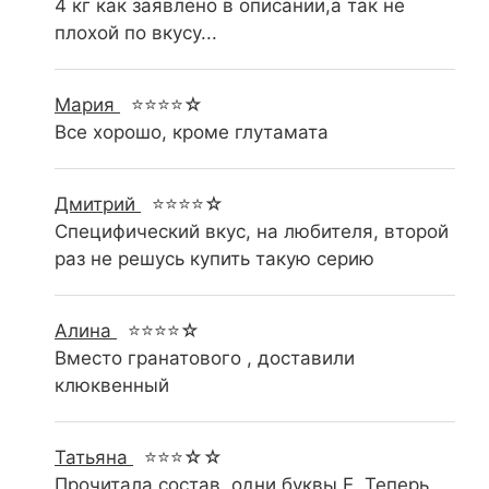
4 кг как заявлено в описании,а так не
плохой по вкусу...
Мария
⭐⭐⭐⭐☆
Все хорошо, кроме глутамата
Дмитрий
⭐⭐⭐⭐☆
Специфический вкус, на любителя, второй
раз не решусь купить такую серию
Алина
⭐⭐⭐⭐☆
Вместо гранатового , доставили
клюквенный
Татьяна
⭐⭐⭐☆☆
Прочитала состав, одни буквы Е. Теперь