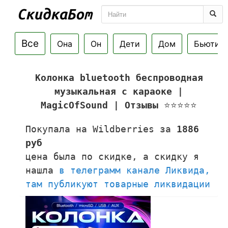
Все
Она
Он
Дети
Дом
Бьюти
Колонка bluetooth беспроводная
музыкальная с караоке |
MagicOfSound | Отзывы
⭐⭐⭐⭐⭐
Покупала на Wildberries за
1886
руб
цена была по скидке, а скидку я
нашла
в телеграмм канале Ликвида,
там публикуют товарные ликвидации