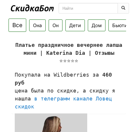
Все
Она
Он
Дети
Дом
Бьюти
Платье праздничное вечернее лапша
мини | Katerina Dia | Отзывы
⭐⭐⭐⭐⭐
Покупала на Wildberries за
460
руб
цена была по скидке, а скидку я
нашла
в телеграмм канале Ловец
скидок