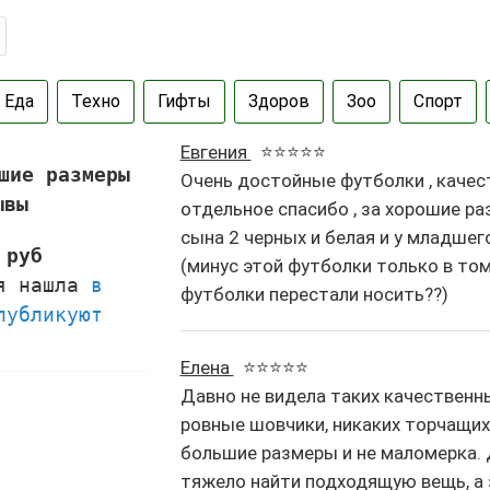
Еда
Техно
Гифты
Здоров
Зоо
Спорт
Евгения
⭐⭐⭐⭐⭐
шие размеры
Очень достойные футболки , качес
ывы
отдельное спасибо , за хорошие ра
сына 2 черных и белая и у младшего
 руб
(минус этой футболки только в то
 я нашла
в
футболки перестали носить??)
публикуют
Елена
⭐⭐⭐⭐⭐
Давно не видела таких качественн
ровные шовчики, никаких торчащих 
большие размеры и не маломерка. 
тяжело найти подходящую вещь, а 