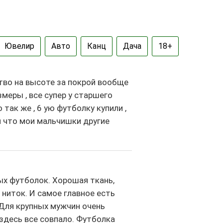
Ювелир
Авто
Канц
Дача
18+
тво на высоте за покрой вообще
змеры , все супер у старшего
 так же , 6 ую футболку купили ,
м что мои мальчишки другие
ых футболок. Хорошая ткань,
ниток. И самое главное есть
Для крупных мужчин очень
здесь все совпало. Футболка