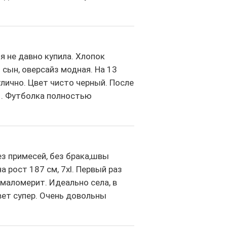
я не давно купила. Хлопок
 сын, оверсайз модная. На 13
лично. Цвет чисто черный. После
я . Футболка полностью
з примесей, без брака,швы
 рост 187 см, 7xl. Первый раз
 маломерит. Идеально села, в
вет супер. Очень довольны