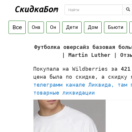
Все
Она
Он
Дети
Дом
Бьюти
Футболка оверсайз базовая боль
| Martin Luther | Отз
Покупала на Wildberries за
421
цена была по скидке, а скидку
телеграмм канале Ликвида, там 
товарные ликвидации