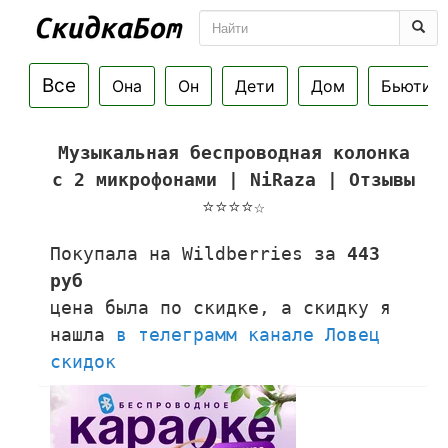
Все
Она
Он
Дети
Дом
Бьюти
Музыкальная беспроводная колонка
с 2 микрофонами | NiRaza | Отзывы
⭐⭐⭐⭐☆
Покупала на Wildberries за
443
руб
цена была по скидке, а скидку я
нашла
в телеграмм канале Ловец
скидок