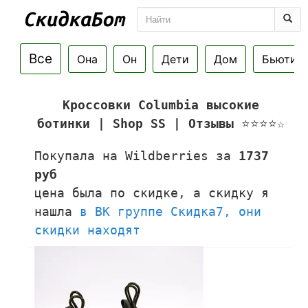
Все
Она
Он
Дети
Дом
Бьюти
Кроссовки Columbia высокие
ботинки | Shop SS | Отзывы
⭐⭐⭐⭐☆
Покупала на Wildberries за
1737
руб
цена была по скидке, а скидку я
нашла
в ВК группе Скидка7, они
скидки находят