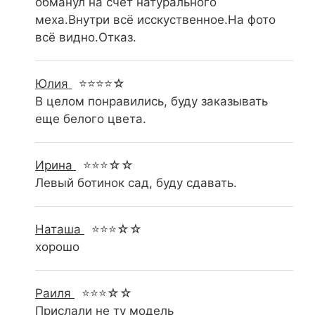
обманул на счёт натурального
меха.Внутри всё исскуственное.На фото
всё видно.Отказ.
Юлия
⭐⭐⭐⭐☆
В целом понравились, буду заказывать
еще белого цвета.
Ирина
⭐⭐⭐☆☆
Левый ботинок сад, буду сдавать.
Наташа
⭐⭐⭐☆☆
хорошо
Раиля
⭐⭐⭐☆☆
Прислали не ту модель