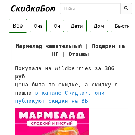
Все
Она
Он
Дети
Дом
Бьюти
Мармелад жевательный | Подарки на
НГ | Отзывы
Покупала на Wildberries за
306
руб
цена была по скидке, а скидку я
нашла
в канале Скидка7, они
публикуют скидки на ВБ