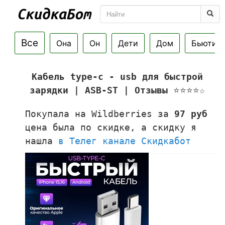
Все
Она
Он
Дети
Дом
Бьюти
Кабель type-c - usb для быстрой
зарядки | ASB-ST | Отзывы
⭐⭐⭐⭐☆
Покупала на Wildberries за
97 руб
цена была по скидке, а скидку я
нашла
в Телег канале Скидкабот