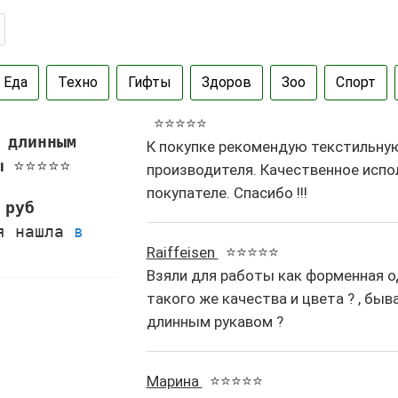
Еда
Техно
Гифты
Здоров
Зоо
Спорт
⭐⭐⭐⭐⭐
 длинным
К покупке рекомендую текстильну
вы
⭐⭐⭐⭐⭐
производителя. Качественное испо
покупателе. Спасибо !!!
 руб
 я нашла
в
Raiffeisen
⭐⭐⭐⭐⭐
Взяли для работы как форменная о
такого же качества и цвета ? , бы
длинным рукавом ?
Марина
⭐⭐⭐⭐⭐