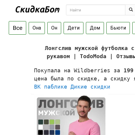
Все
Она
Он
Дети
Дом
Бьюти
Лонгслив мужской футболка с
рукавом | TodoModa | Отзы
Покупала на Wildberries за
199
цена была по скидке, а скидку
ВК паблике Дикие скидки