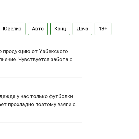
Ювелир
Авто
Канц
Дача
18+
ю продукцию от Узбекского
лнение. Чувствуется забота о
дежда у нас только футболки
вает прохладно поэтому взяли с