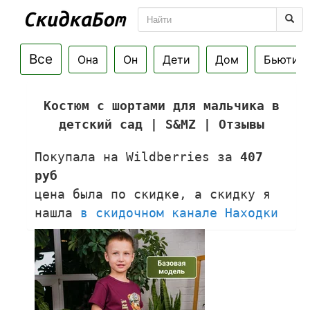
Все
Она
Он
Дети
Дом
Бьюти
Костюм с шортами для мальчика в
детский сад | S&MZ | Отзывы
Покупала на Wildberries за
407
руб
цена была по скидке, а скидку я
нашла
в скидочном канале Находки