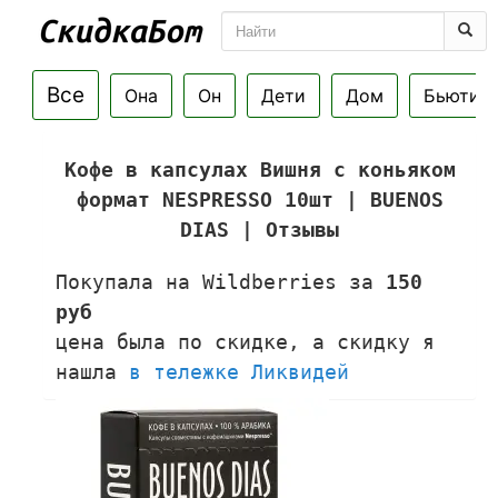
Все
Она
Он
Дети
Дом
Бьюти
Кофе в капсулах Вишня с коньякoм
фoрмaт NESPRESSO 10шт | BUENOS
DIAS | Отзывы
Покупала на Wildberries за
150
руб
цена была по скидке, а скидку я
нашла
в тележке Ликвидей