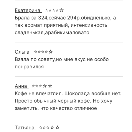
Екатерина
⭐⭐⭐⭐☆
Брала за 324,сейчас 294р.обидненько, а
так аромат приятный, интенсивность
сладенькая,арабикималовато
Ольга
⭐⭐⭐⭐☆
Взяла по совету,но мне вкус не особо
понравился
Анна
⭐⭐⭐☆☆
Кофе не впечатлил. Шоколада вообще нет.
Просто обычный чëрный кофе. Но хочу
заметить, что качество отличное
Татьяна
⭐⭐⭐☆☆