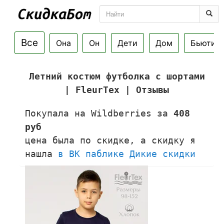
Все
Она
Он
Дети
Дом
Бьюти
Летний костюм футболка с шортами
| FleurTex | Отзывы
Покупала на Wildberries за
408
руб
цена была по скидке, а скидку я
нашла
в ВК паблике Дикие скидки