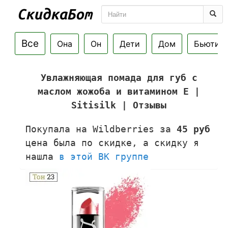
Все
Она
Он
Дети
Дом
Бьюти
Увлажняющая помада для губ с
маслом жожоба и витамином Е |
Sitisilk | Отзывы
Покупала на Wildberries за
45 руб
цена была по скидке, а скидку я
нашла
в этой ВК группе