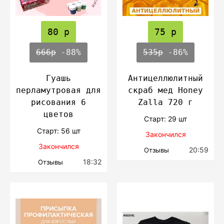
80 р
75 р
666р
-88%
535р
-86%
Гуашь
Антицеллюлитный
перламутровая для
скраб мед Honey
рисования 6
Zalla 720 г
цветов
Cтарт: 29 шт
Cтарт: 56 шт
Закончился
Закончился
20:59
Отзывы
18:32
Отзывы