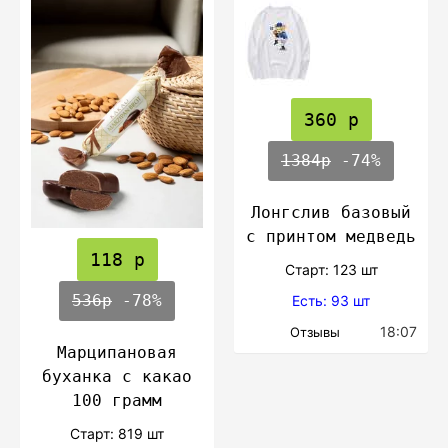
360 р
1384р
-74%
Лонгслив базовый
с принтом медведь
118 р
Cтарт: 123 шт
536р
-78%
Есть: 93 шт
18:07
Отзывы
Марципановая
буханка с какао
100 грамм
Cтарт: 819 шт