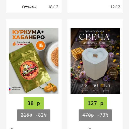
18:13
12:12
Отзывы
38 р
127 р
215р
-82%
470р
-73%