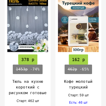
378 р
162 р
1453р
-74%
462р
-65%
Тюль на кухню
Кофе молотый
короткий с
турецкий
рисунком готовые
Cтарт: 59 шт
Cтарт: 462 шт
Есть: 46 шт