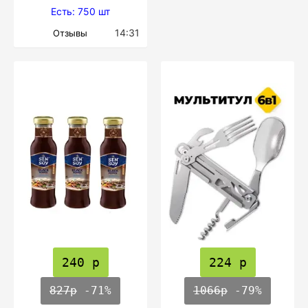
Есть: 750 шт
14:31
Отзывы
240 р
224 р
827р
-71%
1066р
-79%