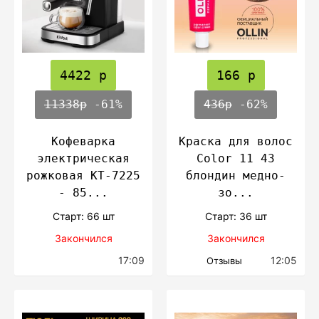
4422 р
166 р
11338р
-61%
436р
-62%
Кофеварка
Краска для волос
электрическая
Color 11 43
рожковая КТ-7225
блондин медно-
- 85...
зо...
Cтарт: 66 шт
Cтарт: 36 шт
Закончился
Закончился
17:09
12:05
Отзывы