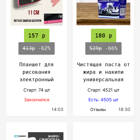
157 р
180 р
413р
-62%
529р
-66%
Планшет для
Чистящая паста от
рисования
жира и накипи
электронный
универсальная
Cтарт: 74 шт
Cтарт: 4521 шт
Закончился
Есть: 4505 шт
14:03
18:30
Отзывы