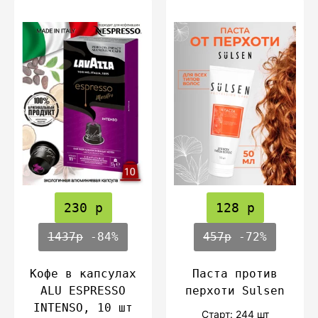
230 р
128 р
1437р
-84%
457р
-72%
Кофе в капсулах
Паста против
ALU ESPRESSO
перхоти Sulsen
INTENSO, 10 шт
Cтарт: 244 шт