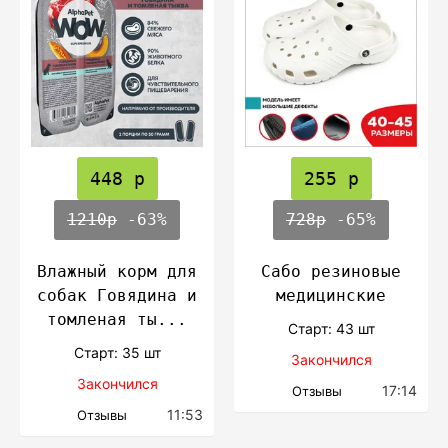
448 р
255 р
1210р
-63%
728р
-65%
Влажный корм для
Сабо резиновые
собак Говядина и
медицинские
томленая ты...
Cтарт: 43 шт
Cтарт: 35 шт
Закончился
Закончился
17:14
Отзывы
11:53
Отзывы