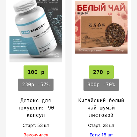
100 р
270 р
230р
-57%
900р
-70%
Детокс для
Китайский белый
похудения 90
чай шумэй
капсул
листовой
Cтарт: 53 шт
Cтарт: 28 шт
Закончился
Есть: 18 шт