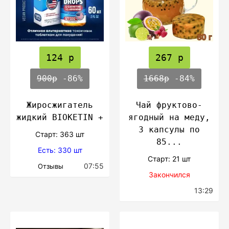
124 р
267 р
900р
-86%
1668р
-84%
Жиросжигатель
Чай фруктово-
жидкий BIOKETIN +
ягодный на меду,
3 капсулы по
Cтарт: 363 шт
85...
Есть: 330 шт
Cтарт: 21 шт
07:55
Отзывы
Закончился
13:29