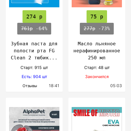
274 р
75 р
761р
-64%
277р
-73%
Зубная паста для
Масло льняное
полости рта FG
нерафинированное
Clean 2 тюбик...
250 мл
Cтарт: 915 шт
Cтарт: 48 шт
Есть: 904 шт
Закончился
18:41
05:03
Отзывы