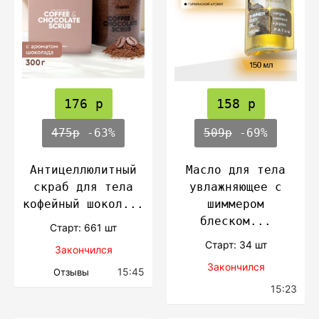
176 р
158 р
475р
-63%
509р
-69%
Антицеллюлитный
Масло для тела
скраб для тела
увлажняющее с
кофейный шокол...
шиммером
блеском...
Cтарт: 661 шт
Cтарт: 34 шт
Закончился
Закончился
15:45
Отзывы
15:23