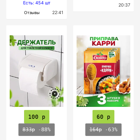
Есть: 454 шт
20:37
22:41
Отзывы
100 р
60 р
833р
-88%
164р
-63%