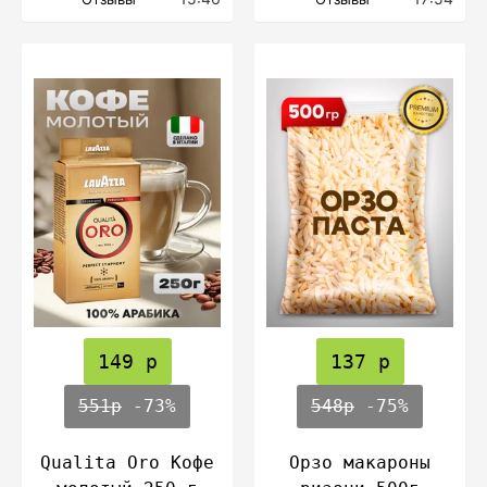
149 р
137 р
551р
-73%
548р
-75%
Qualita Oro Кофе
Орзо макароны