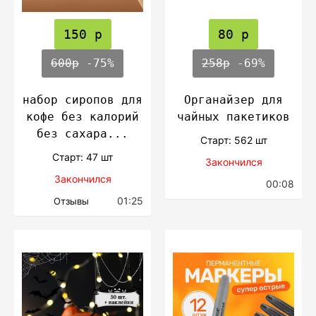
150 р
80 р
600р
-75%
258р
-69%
набор сиропов для
Органайзер для
кофе без калорий
чайных пакетиков
без сахара...
Cтарт: 562 шт
Cтарт: 47 шт
Закончился
Закончился
00:08
01:25
Отзывы