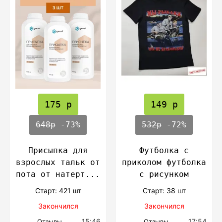
175 р
149 р
648р
-73%
532р
-72%
Присыпка для
Футболка с
взрослых тальк от
приколом футболка
пота от натерт...
с рисунком
Cтарт: 421 шт
Cтарт: 38 шт
Закончился
Закончился
15:46
17:54
Отзывы
Отзывы