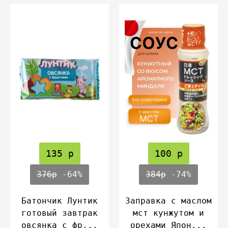
135 р
100 р
376р
-64%
384р
-74%
Батончик Лунтик
Заправка с маслом
готовый завтрак
мст кунжутом и
овсянка с фр...
орехами Япон...