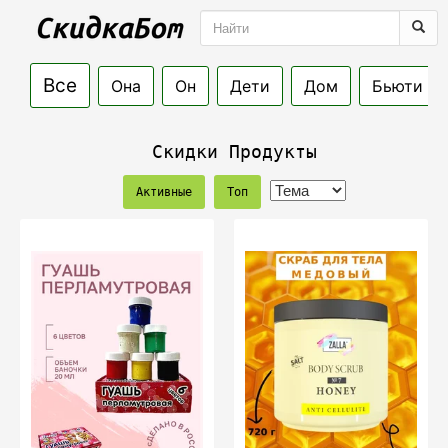
Все
Она
Он
Дети
Дом
Бьюти
Скидки Продукты
Активные
Топ