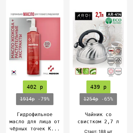
402 р
439 р
1914р
-79%
1254р
-65%
Гидрофильное
Чайник со
масло для лица от
свистком 2,7 л
чёрных точек К...
Cтарт: 188 шт