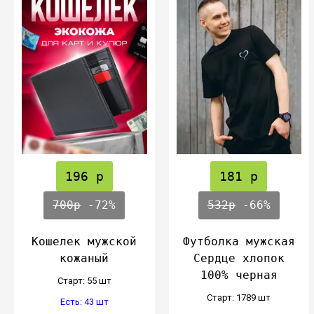
196 р
181 р
700р
-72%
532р
-66%
Кошелек мужской
Футболка мужская
кожаный
Сердце хлопок
100% черная
Cтарт: 55 шт
Cтарт: 1789 шт
Есть: 43 шт