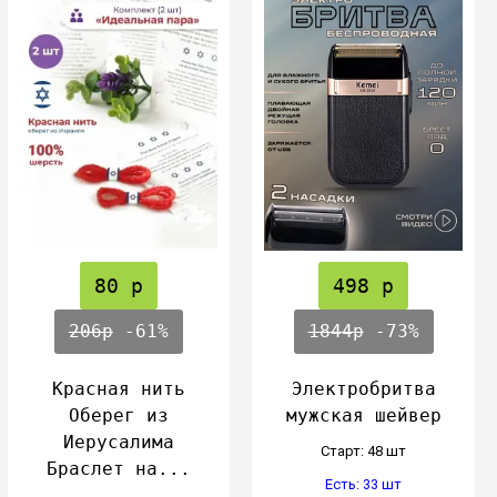
80 р
498 р
206р
-61%
1844р
-73%
Красная нить
Электробритва
Оберег из
мужская шейвер
Иерусалима
Cтарт: 48 шт
Браслет на...
Есть: 33 шт