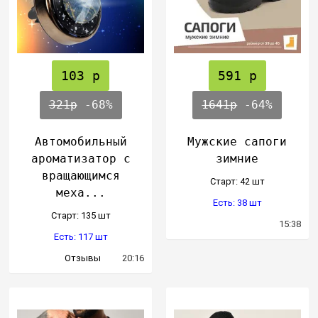
103 р
591 р
321р
-68%
1641р
-64%
Автомобильный
Мужские сапоги
ароматизатор с
зимние
вращающимся
Cтарт: 42 шт
меха...
Есть: 38 шт
Cтарт: 135 шт
15:38
Есть: 117 шт
Отзывы
20:16