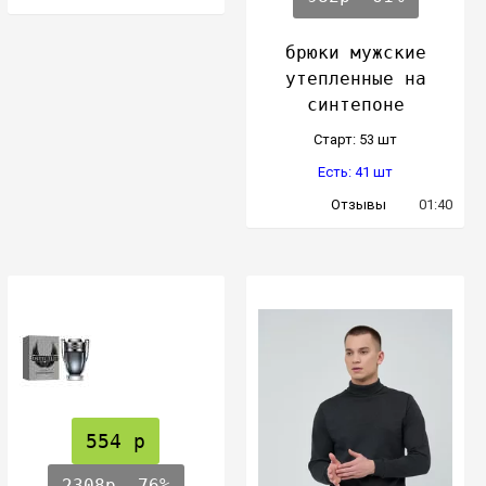
брюки мужские
утепленные на
синтепоне
Cтарт: 53 шт
Есть: 41 шт
Отзывы
01:40
554 р
2308р
-76%