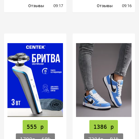
Отзывы
09:17
Отзывы
09:16
555 р
1386 р