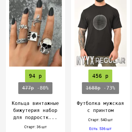
94 р
456 р
477р
-80%
1688р
-73%
Кольца винтажные
Футболка мужская
бижутерия набор
с принтом
для подростк...
Cтарт: 540 шт
Cтарт: 36 шт
Есть: 536 шт