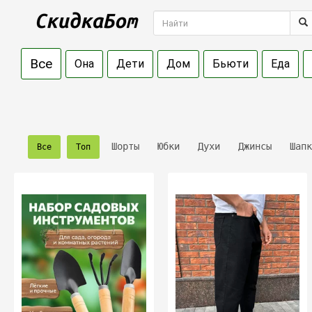
Все
Она
Дети
Дом
Бьюти
Еда
Шорты
Юбки
Духи
Джинсы
Шапк
Все
Топ