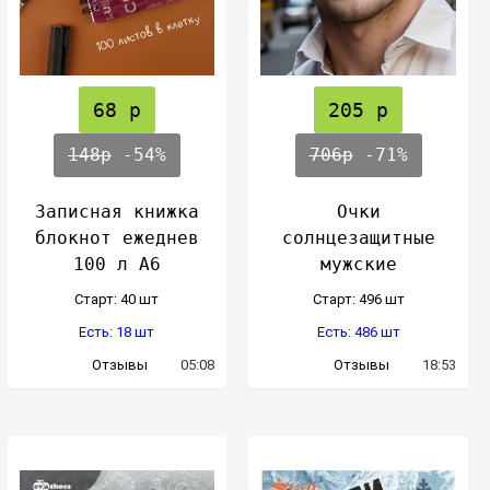
68 р
205 р
148р
-54%
706р
-71%
Записная книжка
Очки
блокнот ежеднев
солнцезащитные
100 л А6
мужские
Cтарт: 40 шт
Cтарт: 496 шт
Есть: 18 шт
Есть: 486 шт
Отзывы
05:08
Отзывы
18:53