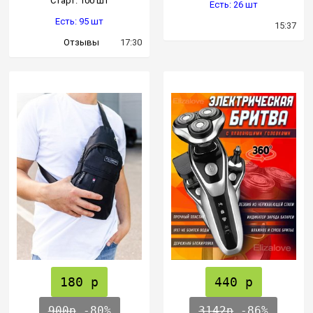
Cтарт: 100 шт
Есть: 26 шт
Есть: 95 шт
15:37
Отзывы
17:30
180 р
440 р
900р
-80%
3142р
-86%