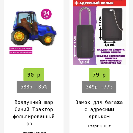
90 р
79 р
588р
-85%
349р
-77%
Воздушный шар
Замок для багажа
Синий Трактор
с адресным
фольгированный
ярлыком
фо...
Cтарт: 30 шт