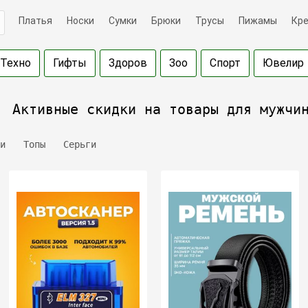
Платья
Носки
Сумки
Брюки
Трусы
Пижамы
Кр
Техно
Гифты
Здоров
Зоо
Спорт
Ювелир
Активные скидки на товары для мужчи
и
Топы
Серьги