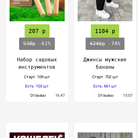
207 р
1104 р
530р
-61%
4246р
-74%
Набор садовых
Джинсы мужские
инструментов
бананы
Cтарт: 109 шт
Cтарт: 702 шт
Есть: 103 шт
Есть: 661 шт
Отзывы
16:47
Отзывы
15:07