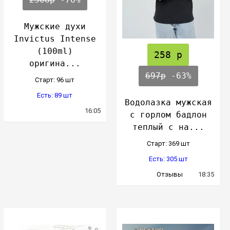
Мужские духи
Invictus Intense
(100ml)
258 р
оригина...
697р
-63%
Cтарт: 96 шт
Есть: 89 шт
Водолазка мужская
16:05
с горлом бадлон
теплый с на...
Cтарт: 369 шт
Есть: 305 шт
Отзывы
18:35