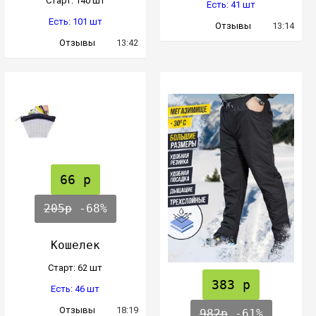
Cтарт: 140 шт
Есть: 41 шт
Есть: 101 шт
Отзывы
13:14
Отзывы
13:42
66 р
205р
-68%
Кошелек
Cтарт: 62 шт
383 р
Есть: 46 шт
Отзывы
18:19
982р
-61%