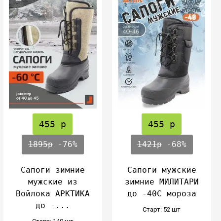
455 р
455 р
1895р
-76%
1421р
-68%
Сапоги зимние
Сапоги мужские
мужские из
зимние МИЛИТАРИ
Войлока АРКТИКА
до -40С мороза
до -...
Cтарт: 52 шт