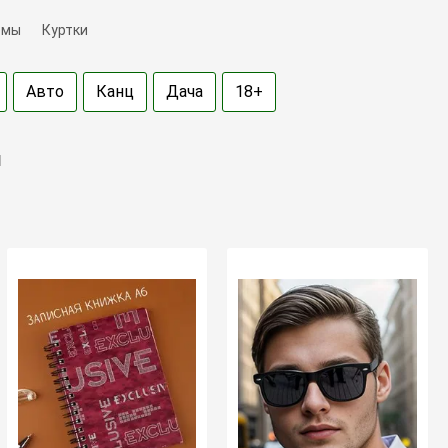
емы
Куртки
Авто
Канц
Дача
18+
н