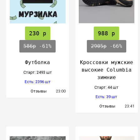
230 р
988 р
586р
-61%
2905р
-66%
Футболка
Кроссовки мужские
высокие Columbia
Cтарт: 2493 шт
зимние
Есть: 2396 шт
Cтарт: 44 шт
Отзывы
23:00
Есть: 39 шт
Отзывы
23:41