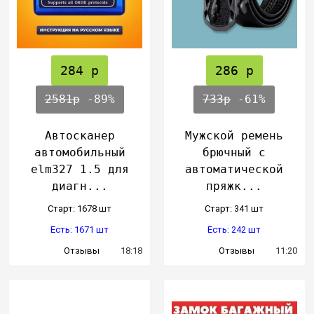
284 р
286 р
2581р
-89%
733р
-61%
Автосканер
Мужской ремень
автомобильный
брючный с
elm327 1.5 для
автоматической
диагн...
пряжк...
Cтарт: 1678 шт
Cтарт: 341 шт
Есть: 1671 шт
Есть: 242 шт
Отзывы
18:18
Отзывы
11:20