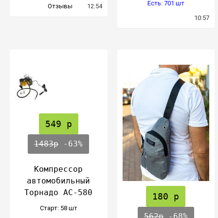
Есть: 701 шт
Отзывы
12:54
10:57
549 р
1483р
-63%
Компрессор
автомобильный
Торнадо АC-580
180 р
Cтарт: 58 шт
562р
-68%