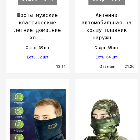
Шорты мужские
Антенна
классические
автомобильная на
летние домашние
крышу плавник
хл...
наружн...
Cтарт: 39 шт
Cтарт: 68 шт
Есть: 32 шт
Есть: 64 шт
13:11
Отзывы
21:26