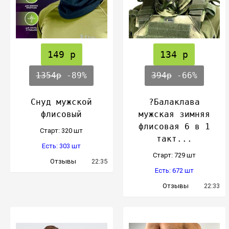
149 р
134 р
1354р
-89%
394р
-66%
Снуд мужской
?Балаклава
флисовый
мужская зимняя
флисовая 6 в 1
Cтарт: 320 шт
такт...
Есть: 303 шт
Cтарт: 729 шт
Отзывы
22:35
Есть: 672 шт
Отзывы
22:33