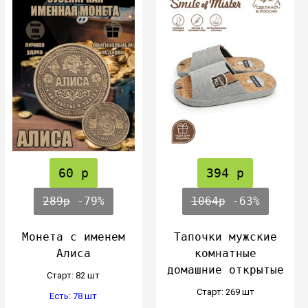
60 р
394 р
289р
-79%
1064р
-63%
Монета с именем
Тапочки мужские
Алиса
комнатные
домашние открытые
Cтарт: 82 шт
Cтарт: 269 шт
Есть: 78 шт