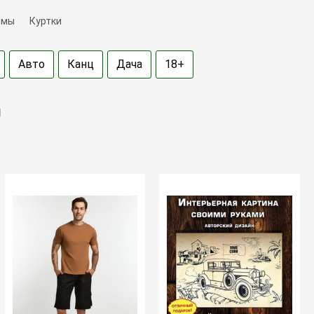
емы
Куртки
Авто
Канц
Дача
18+
н