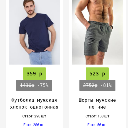
359 р
523 р
1436р
-75%
2752р
-81%
Футболка мужская
Шорты мужские
хлопок однотонная
летние
Cтарт: 298 шт
Cтарт: 158 шт
Есть: 286 шт
Есть: 56 шт