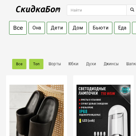
Все
Она
Дети
Дом
Бьюти
Еда
Шорты
Юбки
Духи
Джинсы
Шапк
Все
Топ