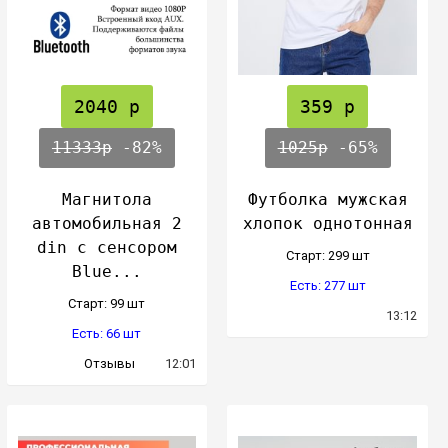
2040 р
359 р
11333р
-82%
1025р
-65%
Магнитола
Футболка мужская
автомобильная 2
хлопок однотонная
din с сенсором
Cтарт: 299 шт
Blue...
Есть: 277 шт
Cтарт: 99 шт
13:12
Есть: 66 шт
Отзывы
12:01