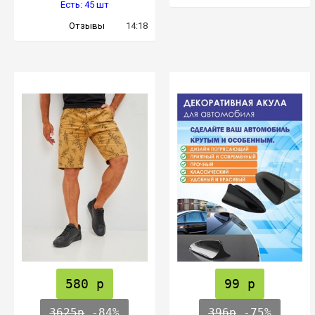
Есть: 45 шт
Отзывы
14:18
580 р
99 р
3625р
-84%
396р
-75%