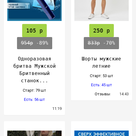
105 р
250 р
954р
-89%
833р
-70%
Одноразовая
Шорты мужские
бритва Мужской
летние
Бритвенный
Cтарт: 53 шт
станок...
Есть: 45 шт
Cтарт: 79 шт
Отзывы
14:43
Есть: 56 шт
11:19