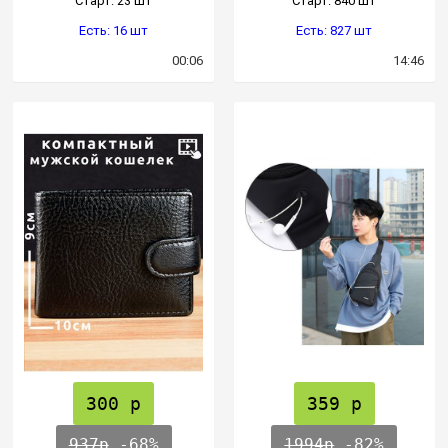
Cтарт: 23 шт
Cтарт: 840 шт
Есть: 16 шт
Есть: 827 шт
00:06
14:46
300 р
359 р
937р
-68%
1994р
-82%