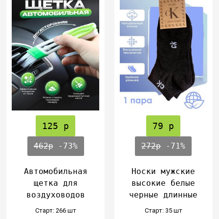
125 р
79 р
462р
-73%
272р
-71%
Автомобильная
Носки мужские
щетка для
высокие белые
воздуховодов
черные длинные
Cтарт: 266 шт
Cтарт: 35 шт