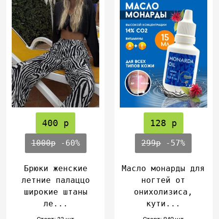
400 р
128 р
1000р
-60%
299р
-57%
Брюки женские
Масло монарды для
летние палаццо
ногтей от
широкие штаны
онихолизиса,
ле...
кути...