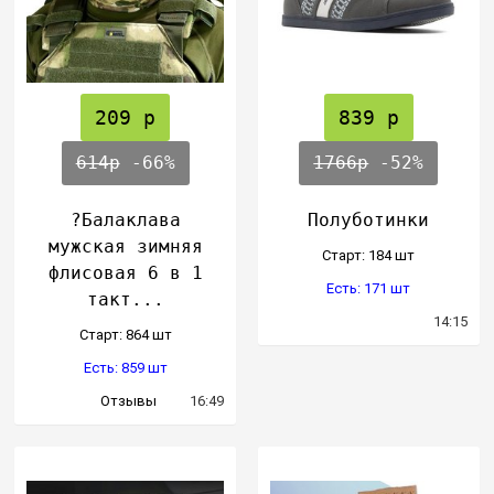
209 р
839 р
614р
-66%
1766р
-52%
?Балаклава
Полуботинки
мужская зимняя
Cтарт: 184 шт
флисовая 6 в 1
Есть: 171 шт
такт...
14:15
Cтарт: 864 шт
Есть: 859 шт
Отзывы
16:49