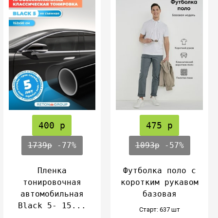
400 р
475 р
1739р
-77%
1093р
-57%
Пленка
Футболка поло с
тонировочная
коротким рукавом
автомобильная
базовая
Вlack 5- 15...
Cтарт: 637 шт