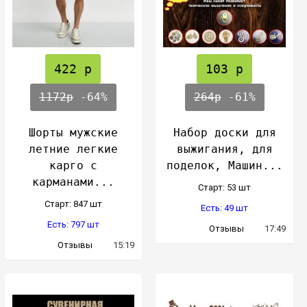
422 р
103 р
1172р
-64%
264р
-61%
Шорты мужские
Набор доски для
летние легкие
выжигания, для
карго с
поделок, Машин...
карманами...
Cтарт: 53 шт
Cтарт: 847 шт
Есть: 49 шт
Есть: 797 шт
Отзывы
17:49
Отзывы
15:19