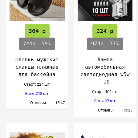
304 р
224 р
744р
-59%
973р
-77%
Шлепки мужские
Лампа
сланцы пляжные
автомобильная
для бассейна
светодиодная w5w
T10
Cтарт: 224 шт
Cтарт: 102 шт
Есть: 218 шт
Есть: 97 шт
Отзывы
15:47
Отзывы
13:23