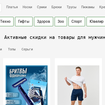
Платья
Носки
Сумки
Брюки
Трусы
Пижамы
Кр
Техно
Гифты
Здоров
Зоо
Спорт
Ювелир
Активные скидки на товары для мужчи
и
Топы
Серьги