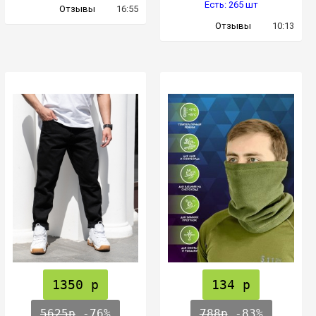
Есть: 265 шт
Отзывы
16:55
Отзывы
10:13
1350 р
134 р
5625р
-76%
788р
-83%